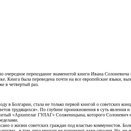
о очередное переиздание знаменитой книги Ивана Солоневича «Р
ыке. Книга была переведена почти на все европейские языки, в
же в четвертый раз.
оду в Болгарии, стала не только первой книгой о советских кон
етов трудящихся». По глубине проникновения в суть явления и 
нитый «Архипелаг ГУЛАГ» Солженицына, которого Солоневич на
ределами.
исано о жизни советских граждан под властью коммунистов. Боле
анизма - в том, чего многие не понимают даже сегодня. Но, не 