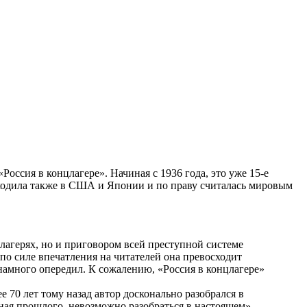
оссия в концлагере». Начиная с 1936 года, это уже 15-е
ыходила также в США и Японии и по праву считалась мировым
цлагерях, но и приговором всей преступной системе
по силе впечатления на читателей она превосходит
много опередил. К сожалению, «Россия в концлагере»
е 70 лет тому назад автор досконально разобрался в
зная прошлого, невозможно разобраться в настоящем».