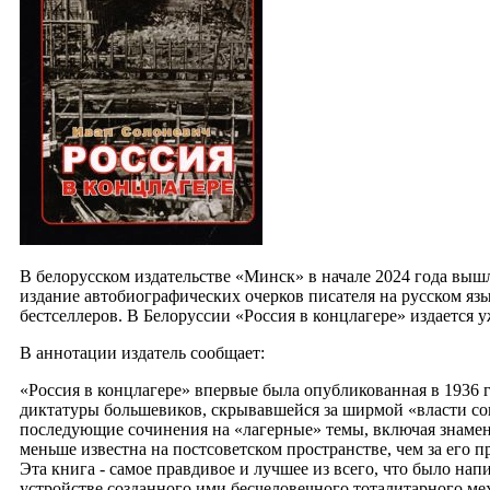
В белорусском издательстве «Минск» в начале 2024 года вышл
издание автобиографических очерков писателя на русском яз
бестселлеров. В Белоруссии «Россия в концлагере» издается у
В аннотации издатель сообщает:
«Россия в концлагере» впервые была опубликованная в 1936 г
диктатуры большевиков, скрывавшейся за ширмой «власти сов
последующие сочинения на «лагерные» темы, включая знаме
меньше известна на постсоветском пространстве, чем за его п
Эта книга - самое правдивое и лучшее из всего, что было нап
устройстве созданного ими бесчеловечного тоталитарного мех