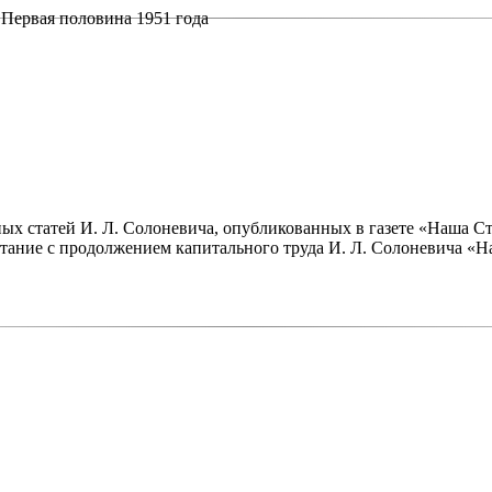
Первая половина 1951 года
х статей И. Л. Солоневича, опубликованных в газете «Наша Ст
чатание с продолжением капитального труда И. Л. Солоневича «Н