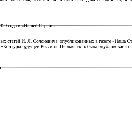
950 года в «Нашей Стране»
х статей И. Л. Солоневича, опубликованных в газете «Наша Ст
й «Контуры будущей России». Первая часть была опубликована п
а